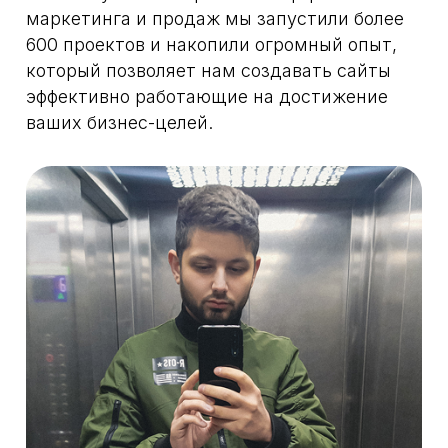
Ксения
Маркетолог, копирайтер
Глубокое понимание психологии
покупателя
Благодаря многолетнему опыту в сфере
маркетинга и продаж, мы знаем, что
именно побуждает людей совершать
покупки.
Постоянный анализ
Каждый проект для нас уникален. Мы
разрабатываем сайты, учитывая специфику
вашего бизнеса и целевой аудитории.
Конверсия на максимум
Мы создаем сайты, которые не только
привлекают посетителей, но и побуждают
их совершать целевые действия: оставить
заявку, позвонить, совершить покупку.