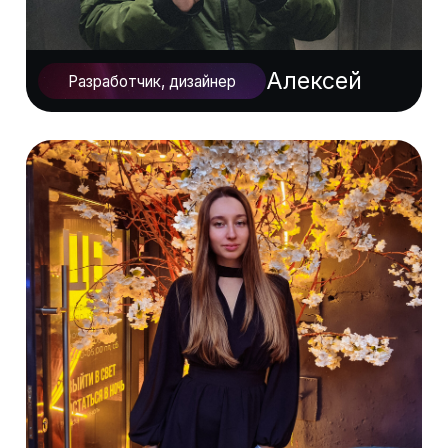
ЦЕНЫ
Одностраничный сайт
от 30 000 ₽ до 50 000 ₽
Лендинг с продуманным дизайном и
контентом, который призывает
пользователя к действию. Например:
записаться на бьюти услуги, запросить
смету на строительство, оставить заявку
на курс по фитнесу, питанию или
психологии.