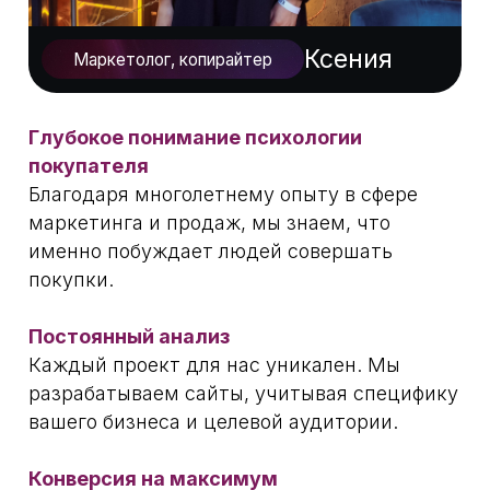
Многостраничный сайт
от 40 000 ₽ до 60 000 ₽
Создание сайта с более сложной
структурой: несколькими страницами,
которые объединены меню или другими
блоками с ссылками.
Интернет-магазин
от 40 000 ₽ до 80 000 ₽
Создание сайта для продажи товаров с
платежной системой, корзиной и
уведомлением продавца и покупателя о
заказе.