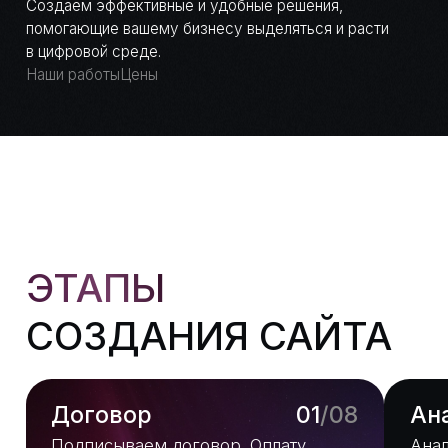
ЭТАПЫ
СОЗДАНИЯ САЙТА
Договор
01
/08
Анализ
Подписываем договор. Оплату
Анализ проекта: из
можно разбить на 2 части.
специфики бизнеса,
продукта, анализ к
анализ целевой ауд